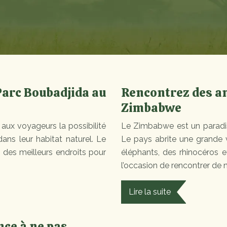
 Parc Boubadjida au
Rencontrez des a
Zimbabwe
 aux voyageurs la possibilité
Le Zimbabwe est un paradi
dans leur habitat naturel. Le
Le pays abrite une grande 
 des meilleurs endroits pour
éléphants, des rhinocéros e
l’occasion de rencontrer d
Lire la suite
nce à ne pas